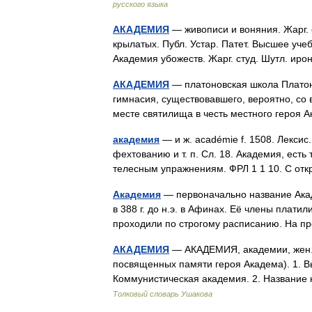
русского языка
АКАДЕМИЯ
— живописи и воняния. Жарг. 
крылатых. Публ. Устар. Патет. Высшее учеб
Академия убожеств. Жарг. студ. Шутл. и
АКАДЕМИЯ
— платоновская школа Платона
гимнасия, существовавшего, вероятно, со в
месте святилища в честь местного героя
академия
— и ж. académie f. 1508. Лексис
фехтованию и т. п. Сл. 18. Академия, есть
телесным упражнениям. ФРЛ 1 1 10. С о
Академия
— первоначально название Ака
в 388 г. до н.э. в Афинах. Её члены плат
проходили по строгому расписанию. На
АКАДЕМИЯ
— АКАДЕМИЯ, академии, жен. (
посвященных памяти героя Академа). 1. В
Коммунистическая академия. 2. Название
Толковый словарь Ушакова