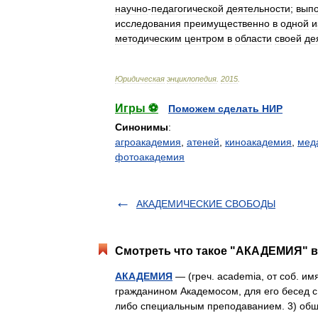
научно
-
педагогической
деятельности
;
вып
исследования
преимущественно
в
одной
и
методическим
центром
в
области
своей
де
Юридическая
энциклопедия
.
2015
.
Игры ⚽
Поможем сделать НИР
Синонимы
:
агроакадемия
,
атеней
,
киноакадемия
,
мед
фотоакадемия
АКАДЕМИЧЕСКИЕ СВОБОДЫ
Смотреть что такое "АКАДЕМИЯ" в
АКАДЕМИЯ
— (греч. academia, от соб. им
гражданином Академосом, для его бесед с
либо специальным преподаванием. 3) об