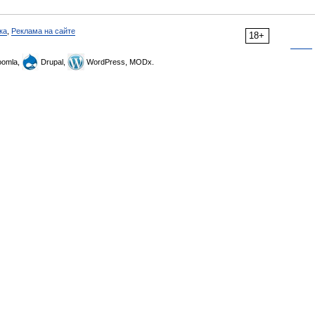
ка
,
Реклама на сайте
18+
omla,
Drupal,
WordPress, MODx.