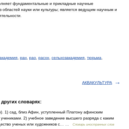
олняет
фундаментальные
и
прикладные
научные
з
областей
науки
или
культуры
;
является
ведущим
научным
и
ятельности
.
академия
,
ран
,
рао
,
расхн
,
сельхозакадемия
,
тюрьма
,
АКВАКУЛЬТУРА
 других словарях:
я). 1) сад, близ Афин, уступленный Платону афинским
 учениками. 2) учебное заведение высшего разряда с каким
щество ученых или художников с… …
Словарь иностранных слов