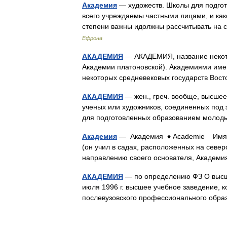
Академия
— художеств. Школы для подгот
всего учреждаемы частными лицами, и ка
степени важны идолжны рассчитывать на
Ефрона
АКАДЕМИЯ
— АКАДЕМИЯ, название некото
Академии платоновской). Академиями име
некоторых средневековых государств Во
АКАДЕМИЯ
— жен., греч. вообще, высшее
ученых или художников, соединенных под э
для подготовленных образованием моло
Академия
— Академия ♦ Academie Имя с
(он учил в садах, расположенных на севе
направлению своего основателя, Академ
АКАДЕМИЯ
— по определению ФЗ О высш
июля 1996 г. высшее учебное заведение, 
послевузовского профессионального обр