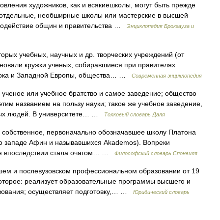
овления художников, как и всякиешколы, могут быть прежде
котдельные, необширные школы или мастерские в высшей
 содействие общин и правительства …
Энциклопедия Брокгауза и
рых учебных, научных и др. творческих учреждений (от
новали кружки ученых, собиравшиеся при правителях
стока и Западной Европы, общества… …
Современная энциклопедия
 ученое или учебное братство и самое заведение; общество
тим названием на пользу науки; такое же учебное заведение,
дых людей. В университете… …
Толковый словарь Даля
обственное, первоначально обозначавшее школу Платона
ро западе Афин и называвшихся Akademos). Вопреки
ия впоследствии стала очагом… …
Философский словарь Спонвиля
ем и послевузовском профессиональном образовании от 19
которое: реализует образовательные программы высшего и
азования; осуществляет подготовку,… …
Юридический словарь