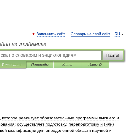
Запомнить сайт
Словарь на свой сайт
RU
едии на Академике
Найти!
Толкования
Переводы
Книги
Игры ⚽
,
которое
реализует
образовательные
программы
высшего
и
зования
;
осуществляет
подготовку
,
переподготовку
и
(
или
)
шей
квалификации
для
определенной
области
научной
и