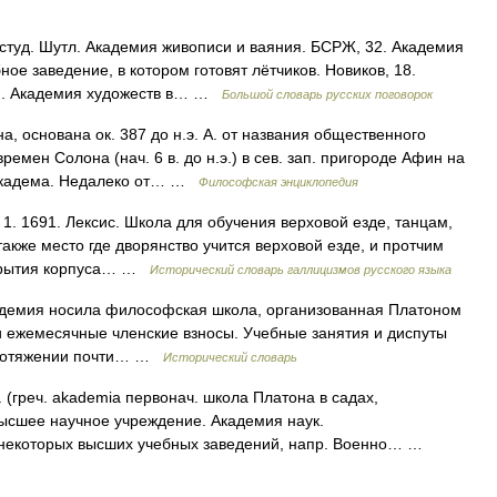
студ. Шутл. Академия живописи и ваяния. БСРЖ, 32. Академия
ное заведение, в котором готовят лётчиков. Новиков, 18.
рон. Академия художеств в… …
Большой словарь русских поговорок
, основана ок. 387 до н.э. А. от названия общественного
ремен Солона (нач. 6 в. до н.э.) в сев. зап. пригороде Афин на
 Академа. Недалеко от… …
Философская энциклопедия
. 1. 1691. Лексис. Школа для обучения верховой езде, танцам,
 также место где дворянство учится верховой езде, и протчим
ткрытия корпуса… …
Исторический словарь галлицизмов русского языка
демия носила философская школа, организованная Платоном
или ежемесячные членские взносы. Учебные занятия и диспуты
 протяжении почти… …
Исторический словарь
греч. akademia первонач. школа Платона в садах,
ысшее научное учреждение. Академия наук.
 некоторых высших учебных заведений, напр. Военно… …